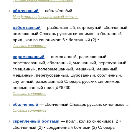
Русский орфографический словарь
сболченный
— с/болч/енн/ый …
4
Морфемно-орфографический словарь
взболтанный
— разболтанный, встряхнутый, сболченный,
5
помешанный Словарь русских синонимов. взболтанный
прил., кол во синонимов: 6 • болтанный (2) • …
Словарь синонимов
перемешанный
— помешанный, размешенный,
6
перетасованный, сболтанный, умешанный, перепутанный,
смешанный, поперемешанный, мешаный, мешенный,
мешанный, перетусованный, шурованный, сболченный,
спутанный, размешанный Словарь русских синонимов.
перемешанный прил.,&#8230; …
Словарь синонимов
сбалченный
— сболченный Словарь русских синонимов …
7
Словарь синонимов
скрепленный болтами
— прил., кол во синонимов: 2 •
8
сболченный (2) • соединенный болтами (2) Словарь