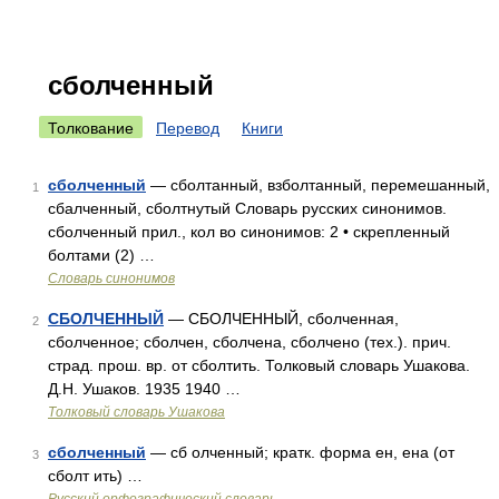
сболченный
Толкование
Перевод
Книги
сболченный
— сболтанный, взболтанный, перемешанный,
1
сбалченный, сболтнутый Словарь русских синонимов.
сболченный прил., кол во синонимов: 2 • скрепленный
болтами (2) …
Словарь синонимов
СБОЛЧЕННЫЙ
— СБОЛЧЕННЫЙ, сболченная,
2
сболченное; сболчен, сболчена, сболчено (тех.). прич.
страд. прош. вр. от сболтить. Толковый словарь Ушакова.
Д.Н. Ушаков. 1935 1940 …
Толковый словарь Ушакова
сболченный
— сб олченный; кратк. форма ен, ена (от
3
сболт ить) …